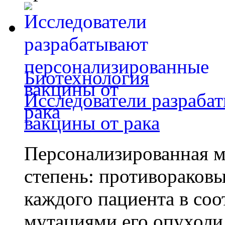
Биотехнология
Исследователи разраба
вакцины от рака
Персонализированная м
степень: противораковы
каждого пациента в со
мутациями его опухоли