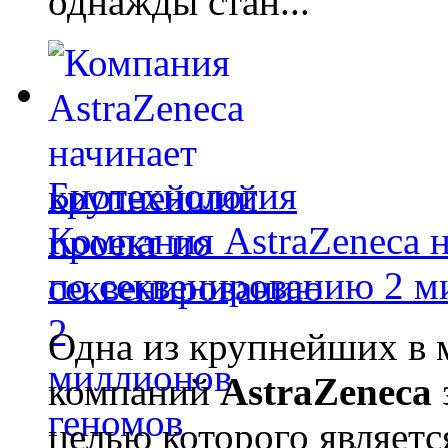
однажды стан...
Биотехнология
Компания AstraZeneca 
по секвенированию 2 м
Одна из крупнейших в 
компаний
AstraZeneca
целью которого являет