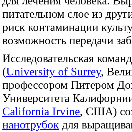
для лечения человека. Вы
питательном слое из друг
риск контаминации культу
возможность передачи за
Исследовательская команд
(
University of Surrey
, Вел
профессором Питером Дон
Университета Калифорнии
California Irvine
, США) со
нанотрубок
для выращиван