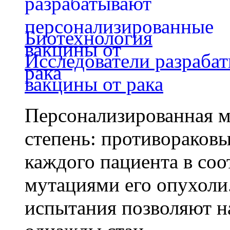
Биотехнология
Исследователи разраба
вакцины от рака
Персонализированная м
степень: противораковы
каждого пациента в со
мутациями его опухоли
испытания позволяют на