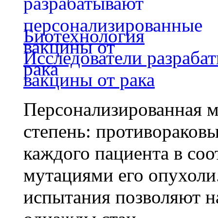
Биотехнология
Исследователи разраба
вакцины от рака
Персонализированная м
степень: противораковы
каждого пациента в со
мутациями его опухоли
испытания позволяют на