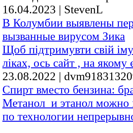
16.04.2023 | StevenL
В Колумбии выявлены пе
вызванные вирусом Зика
Щоб підтримувти свій іму
ліках, ось сайт , на якому 
23.08.2022 | dvm9183132
Спирт вместо бензина: бр
Метанол и этанол можно 
по технологии непрерывно