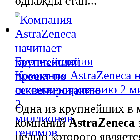
однажды стан...
Биотехнология
Компания AstraZeneca 
по секвенированию 2 м
Одна из крупнейших в 
компаний
AstraZeneca
целью которого являет