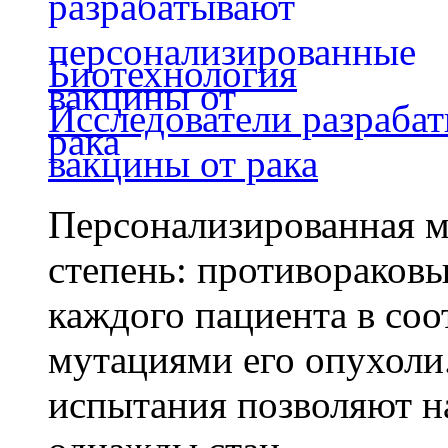
Биотехнология
Исследователи разраба
вакцины от рака
Персонализированная м
степень: противораковы
каждого пациента в со
мутациями его опухоли
испытания позволяют на