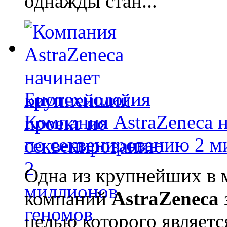
однажды стан...
Биотехнология
Компания AstraZeneca 
по секвенированию 2 м
Одна из крупнейших в 
компаний
AstraZeneca
целью которого являет