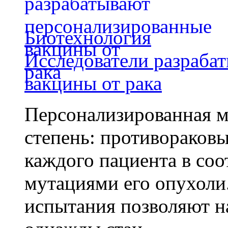
Биотехнология
Исследователи разраба
вакцины от рака
Персонализированная м
степень: противораковы
каждого пациента в со
мутациями его опухоли
испытания позволяют на