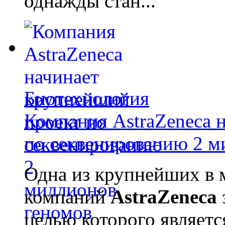
однажды стан...
Биотехнология
Компания AstraZeneca 
по секвенированию 2 м
Одна из крупнейших в 
компаний
AstraZeneca
целью которого являет