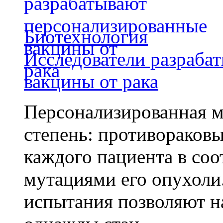
Биотехнология
Исследователи разраба
вакцины от рака
Персонализированная м
степень: противораковы
каждого пациента в со
мутациями его опухоли
испытания позволяют на