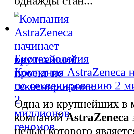
однажды стан...
Биотехнология
Компания AstraZeneca 
по секвенированию 2 м
Одна из крупнейших в 
компаний
AstraZeneca
целью которого являет