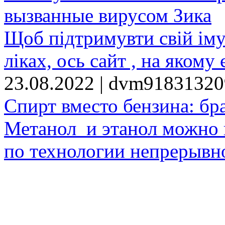
вызванные вирусом Зика
Щоб підтримувти свій іму
ліках, ось сайт , на якому 
23.08.2022 | dvm9183132
Спирт вместо бензина: бр
Метанол и этанол можно 
по технологии непрерывно