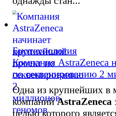
однажды стан...
Биотехнология
Компания AstraZeneca 
по секвенированию 2 м
Одна из крупнейших в 
компаний
AstraZeneca
целью которого являет