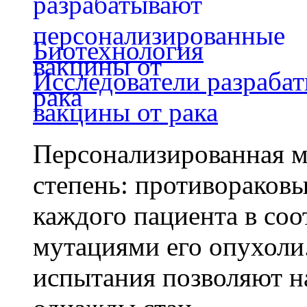
Биотехнология
Исследователи разраба
вакцины от рака
Персонализированная м
степень: противораковы
каждого пациента в со
мутациями его опухоли
испытания позволяют на