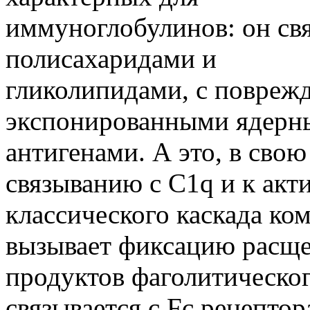
иммуноглобулинов: он св
полисахаридами и
гликолипидами, с повреж
экспонированными ядер
антигенами. А это, в свою
связыванию с C1q и к акт
классического каскада ком
вызывает фиксацию расщ
продуктов фаголитическо
связывается с Fc рецептор