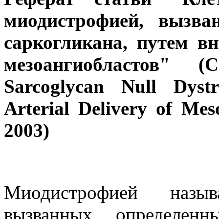
миодистрофией, вызва
саркогликана, путем в
мезоангиобластов" (
Sarcoglycan Null Dyst
Arterial Delivery of Meso
2003)
Миодистрофией назыв
вызванных определенн