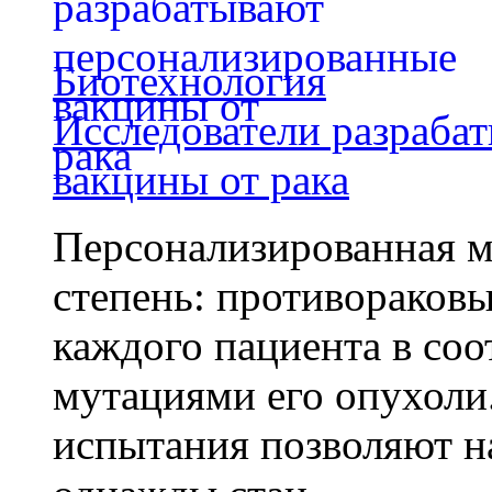
Биотехнология
Исследователи разраба
вакцины от рака
Персонализированная м
степень: противораковы
каждого пациента в со
мутациями его опухоли
испытания позволяют на