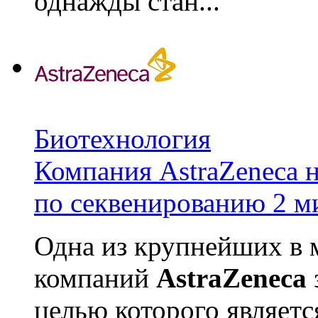
однажды стан...
Биотехнология
Компания AstraZeneca 
по секвенированию 2 м
Одна из крупнейших в 
компаний
AstraZeneca
целью которого являет