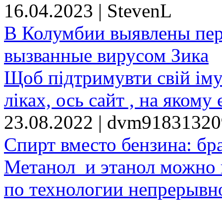
16.04.2023 | StevenL
В Колумбии выявлены пе
вызванные вирусом Зика
Щоб підтримувти свій іму
ліках, ось сайт , на якому 
23.08.2022 | dvm9183132
Спирт вместо бензина: бр
Метанол и этанол можно 
по технологии непрерывно