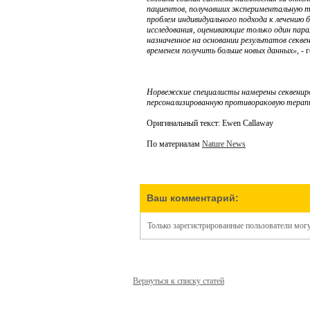
пациентов, получавших экспериментальную 
проблем индивидуального подхода к лечению 
исследования, оценивающие только один пара
назначенное на основании результатов секве
временем получить больше новых данных»
, -
Норвежские специалисты намерены секвениро
персонализированную противораковую терапию.
Оригинальный текст: Ewen Callaway
По материалам
Nature News
Ваш комментарий:
Только зарегистрированные пользователи мог
Вернуться к списку статей