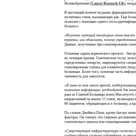
Великобритании (
Cancer Research UK
), коо
Китайс
В настоящий момент на рынке фармацевтическ
челове
мутантных генов, вызывающих рак. Еще больш
вторым
позволит с помощью одного теста идентифицир
больного.
«Изучение мутаций некоторых генов также 
терапии, или объяснить, почему определенн
Данные, полученные при секвенировании геном
Основная задача норвежского проекта – быст
их лечащим врачам. Генетические тесты, испо
определенных лекарств, лицензируются специ
секвенирование генома для клинических нужд п
больницах. Более того, основная часть инфор
значимость для онкологов.
«Я знаю не так много врачей, поддерживающ
получения информации, необходимой для наз
рака из Главной Больницы штата Массачусетс 
направленный на анализ 15 генов, являющихс
60 пациентов, обращающихся в больницу, а вр
По словам Джеймса Пича, кроме быстро меня
факторы. Он считает, что главным достижени
генетического анализа или секвенирования ге
«Существующая инфраструктура системы зд
создана единая система наблюдения за онкол