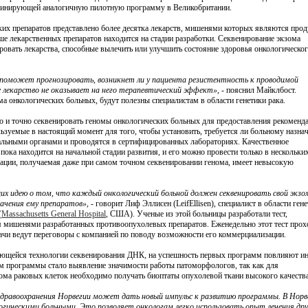
рдинирующей аналогичную пилотную программу в Великобритании.
кие ученые применили технологию CRISPR для внедрения мутации устойчивости к ВИЧ в 
их препаратов представлено более десятка лекарств, мишенями которых являются про
ка. Их работа, в которой метод CRISPR использовался на нежизнеспособных эмбрионах, явл
е лекарственных препаратов находится на стадии разработки. Секвенирование экзома
 исследованием, в котором метод генного...
овать лекарства, способные вылечить или улучшить состояние здоровья онкологическо
поможет прогнозировать, возникнет ли у пациента резистентность к проводимой
ое лекарство не оказывает на него терапевтический эффект»
, - пояснил Майклбост.
а онкологических больных, будут полезны специалистам в области генетики рака.
ро и точно секвенировать геномы онкологических больных для предоставления рекоменд
льзуемые в настоящий момент для того, чтобы установить, требуется ли больному назна
альными органами и проводятся в сертифицированных лабораториях. Качественное
ока находится на начальной стадии развития, и его можно провести только в нескольки
мации, получаемая даже при самом точном секвенировании генома, имеет невысокую
их идею о том, что каждый онкологический больной должен секвенировать свой экзо
начения ему препаратов»
, - говорит Лиф Эллисен (LeifEllisen), специалист в области ген
(
Massachusetts General Hospital
, США). Ученые из этой больницы разработали тест,
я мишенями разработанных противоопухолевых препаратов. Еженедельно этот тест прох
ачи ведут переговоры с компанией по поводу возможности его коммерциализации.
ющейся технологии секвенирования ДНК, на успешность первых программ повлияют и
ем программы стало выявление значимости работы патоморфологов, так как для
нома раковых клеток необходимо получать биоптаты опухолевой ткани высокого качества
равоохранения Норвегии может дать новый импульс к развитию программы. В Норв
огическими больными. Это позволяет онкологам легко использовать опыт лечения дру