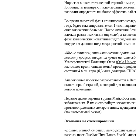
Норвегия может стать первой страной в мире,
Клиницисты планируют использовать секвенат
позволит определить наиболее эффективный с
Биот
Во время пилотной фазы клинического иссле
Исс
года, будет секвенирован геном 1 тыс. пацие
вак
онкологических больных. После изучения 3 т
клетках различных типов опухолей, а также о
Персон
фазы клинических испытаний будет создана л
каждог
внедрения данного вида медицинской помощи 
испыта
«Мы не считаем, что клиническая практика 
поэтому процесс внедрения лучше начать сей
Университетской Больницы Осло (
Oslo Univers
настоящее время описываемый проект профинан
Биот
составит 4 млн. евро (6,3 млн. долларов США),
Ком
Аналогичные проекты разрабатываются в Вели
сек
станет первой страной, в которой для выявле
нового поколения.
Одна и
которо
Первым делом научная группа Майклбост план
человек
заболеваниях. В их число войдет несколько 
противоопухолевых лекарственных препаратов
(так называемый экзом).
Экономия на секвенировании
Биот
Тех
«Данный метод, ставший легко реализуемым 
уст
рассказывает Джеймс Пич (James Peach), дир