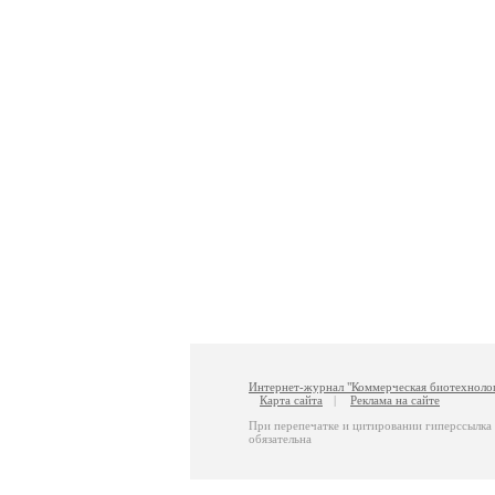
Интернет-журнал "Коммерческая биотехноло
Карта сайта
|
Реклама на сайте
При перепечатке и цитировании гиперссылка
обязательна