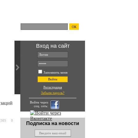
Поиск по сайту:
ОК
Вход на сайт
ть и
Запомнить меня
Войти
Регистрация
Забыли пароль?
Войти через
изаций
соц. сеть:
2305
0
Подписка на новости
ения РНК