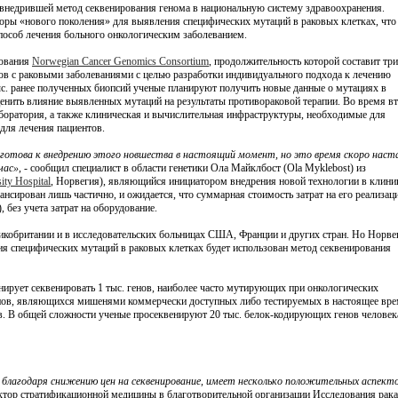
 внедрившей метод секвенирования генома в национальную систему здравоохранения.
оры «нового поколения» для выявления специфических мутаций в раковых клетках, что
пособ лечения больного онкологическим заболеванием.
ехнология
дования
Norwegian Cancer Genomics Consortium
, продолжительность которой составит три
ледователи разрабатывают персонализирован
нтов с раковыми заболеваниями с целью разработки индивидуального подхода к лечению
цины от рака
ыс. ранее полученных биопсий ученые планируют получить новые данные о мутациях в
ценить влияние выявленных мутаций на результаты противораковой терапии. Во время в
ализированная медицина возведена в крайнюю степень: противораковые вакцины создаются 
аборатория, а также клиническая и вычислительная инфраструктуры, необходимые для
о пациента в соответствии со специфическими мутациями его опухоли. Первые клинически
для лечения пациентов.
ния позволяют надеяться, что крайность однажды стан...
готова к внедрению этого новшества в настоящий момент, но это время скоро наст
час»
, - сообщил специалист в области генетики Ола Майклбост (Ola Myklebost) из
ity Hospital
, Норвегия), являющийся инициатором внедрения новой технологии в клини
сирован лишь частично, и ожидается, что суммарная стоимость затрат на его реализа
ехнология
 без учета затрат на оборудование.
пания AstraZeneca начинает крупнейший проек
кобритании и в исследовательских больницах США, Франции и других стран. Но Норве
венированию 2 миллионов геномов
ния специфических мутаций в раковых клетках будет использован метод секвенирования
з крупнейших в мире фармацевтических компаний
AstraZeneca
запустила крупный проект, 
го является компиляция геномных и медицинских данных, которые будут получены у двух 
ирует секвенировать 1 тыс. генов, наиболее часто мутирующих при онкологических
 в течение следующего десят...
генов, являющихся мишенями коммерчески доступных либо тестируемых в настоящее вр
. В общей сложности ученые просеквенируют 20 тыс. белок-кодирующих генов человек
ехнология
нологию CRISPR можно использовать для созд
благодаря снижению цен на секвенирование, имеет несколько положительных аспект
ойчивости к ВИЧ
ектор стратификационной медицины в благотворительной организации Исследования рака