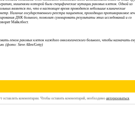
терапию, мишенями которой были специфические мутации раковых клеток. Одной из
больных является то, что в настоящее время проводятся небольшие клинические
метр. Наличие государственного реестра пациентов, проходящих противораковое леч
нирования ДНК больного, позволит суммировать результаты этих исследований и со
 говорит Майклбост.
вать геном раковых клеток каждого онкологического больного, чтобы назначить ем
 (фото: Steve Allen/Getty)
ут оставлять комментарии. Чтобы оставить комментарий, необходимо
авторизоваться
.