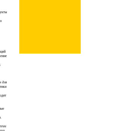
эмбрионы
дукты
яется уже
го
аций
чение
х
м для
етики
одит
ные
.
егии
гих