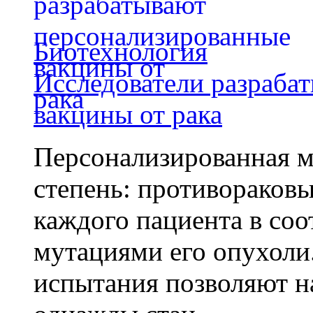
Биотехнология
Исследователи разраба
вакцины от рака
Персонализированная м
степень: противораковы
каждого пациента в со
мутациями его опухоли
испытания позволяют на