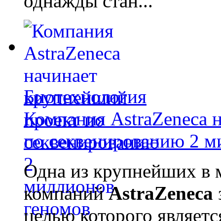
однажды стан...
Биотехнология
Компания AstraZeneca 
по секвенированию 2 м
Одна из крупнейших в 
компаний
AstraZeneca
целью которого являет