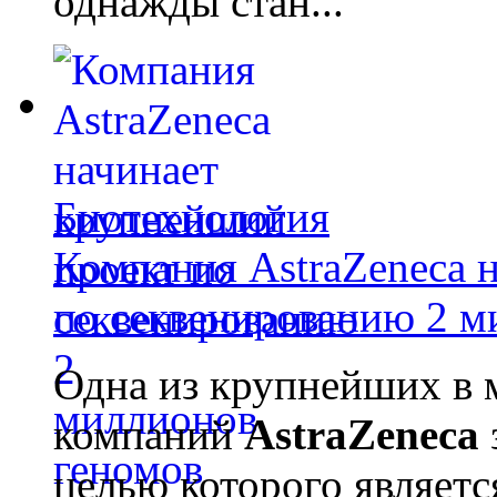
однажды стан...
Биотехнология
Компания AstraZeneca 
по секвенированию 2 м
Одна из крупнейших в 
компаний
AstraZeneca
целью которого являет