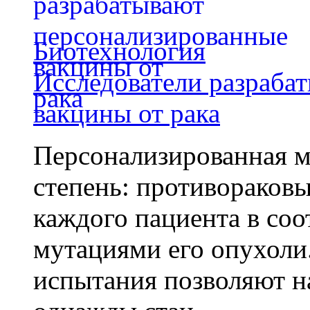
Биотехнология
Исследователи разраба
вакцины от рака
Персонализированная м
степень: противораковы
каждого пациента в со
мутациями его опухоли
испытания позволяют на