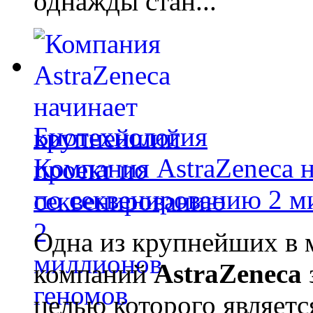
однажды стан...
Биотехнология
Компания AstraZeneca 
по секвенированию 2 м
Одна из крупнейших в 
компаний
AstraZeneca
целью которого являет