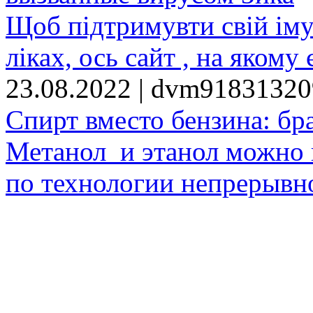
Щоб підтримувти свій іму
ліках, ось сайт , на якому 
23.08.2022 | dvm9183132
Спирт вместо бензина: бр
Метанол и этанол можно 
по технологии непрерывно