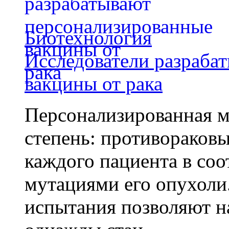
Биотехнология
Исследователи разраба
вакцины от рака
Персонализированная м
степень: противораковы
каждого пациента в со
мутациями его опухоли
испытания позволяют на