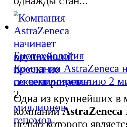
однажды стан...
Биотехнология
Компания AstraZeneca 
по секвенированию 2 м
Одна из крупнейших в 
компаний
AstraZeneca
целью которого являет