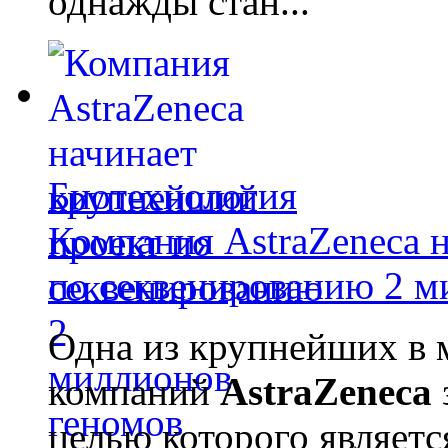
однажды стан...
Биотехнология
Компания AstraZeneca 
по секвенированию 2 м
Одна из крупнейших в 
компаний
AstraZeneca
целью которого являет