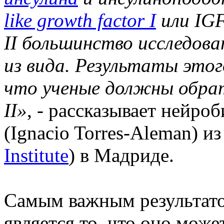
like growth factor I
или IGF
II большинство исследова
из вида. Результаты это
что ученые должны обрат
II»
, - рассказывает нейр
(Ignacio Torres-Aleman) и
Institute
) в Мадриде.
Самым важным результато
является то, что оно може