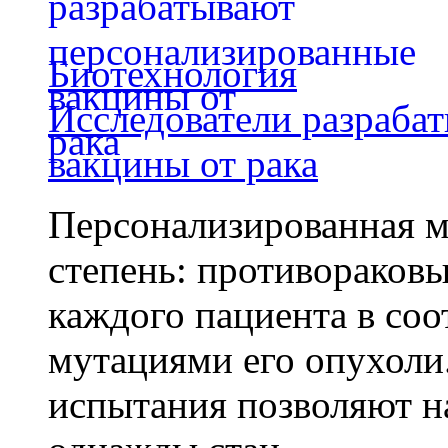
Биотехнология
Исследователи разраба
вакцины от рака
Персонализированная м
степень: противораковы
каждого пациента в со
мутациями его опухоли
испытания позволяют на