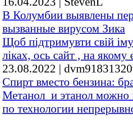
16.04.2023 | StevenL
В Колумбии выявлены пе
вызванные вирусом Зика
Щоб підтримувти свій іму
ліках, ось сайт , на якому 
23.08.2022 | dvm9183132
Спирт вместо бензина: бр
Метанол и этанол можно 
по технологии непрерывно