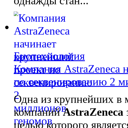
однажды стан...
Биотехнология
Компания AstraZeneca 
по секвенированию 2 м
Одна из крупнейших в 
компаний
AstraZeneca
целью которого являет