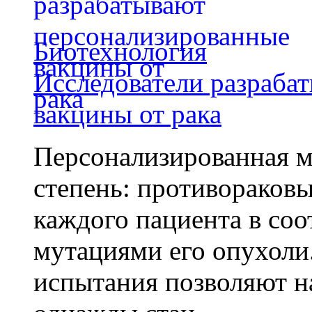
Биотехнология
Исследователи разраба
вакцины от рака
Персонализированная м
степень: противораковы
каждого пациента в со
мутациями его опухоли
испытания позволяют на