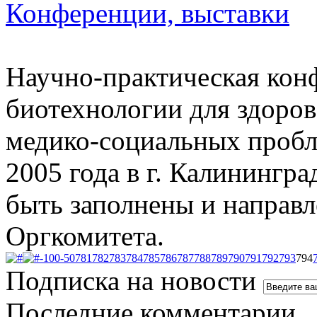
Конференции, выставки
Научно-практическая кон
биотехнологии для здоров
медико-социальных пробл
2005 года в г. Калинингр
быть заполнены и направле
Оргкомитета.
-100
-50
781
782
783
784
785
786
787
788
789
790
791
792
793
794
Подписка на новости
Последние комментарии