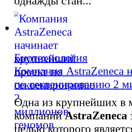
однажды стан...
Биотехнология
Компания AstraZeneca 
по секвенированию 2 м
Одна из крупнейших в 
компаний
AstraZeneca
целью которого являет