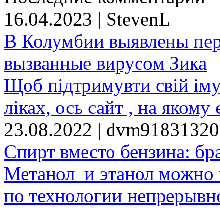
16.04.2023 | StevenL
В Колумбии выявлены пе
вызванные вирусом Зика
Щоб підтримувти свій іму
ліках, ось сайт , на якому 
23.08.2022 | dvm9183132
Спирт вместо бензина: бр
Метанол и этанол можно 
по технологии непрерывно