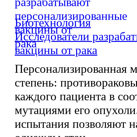
Биотехнология
Исследователи разраба
вакцины от рака
Персонализированная м
степень: противораковы
каждого пациента в со
мутациями его опухоли
испытания позволяют на