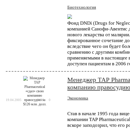
Биотехнология
Биотехнология
Исследователи разра
Фонд DNDi (Drugs for Neglect
вакцины от рака
компанией Санофи-Авентис д
нового лекарства от малярии
Персонализированная медицина возведена 
фиксированное сочетание до
каждого пациента в соответствии со спец
испытания позволяют надеяться, что крайн
вследствие чего он будет бо
сравнению с другими комби
применяемыми в настоящее в
доступен пациентам в 2006 г
Биотехнология
Компания AstraZeneca
Менеджер ТАР Pharmac
секвенированию 2 ми
компанию правосудию 
Одна из крупнейших в мире фармацевтич
которого является компиляция геномных и
человек в течение следующего десят...
Экономика
19.04.2005
2436
0
Став в начале 1995 года ви
Биотехнология
компании ТАР Pharmaceutical
Технологию CRISPR м
вскоре заподозрил, что его 
устойчивости к ВИЧ