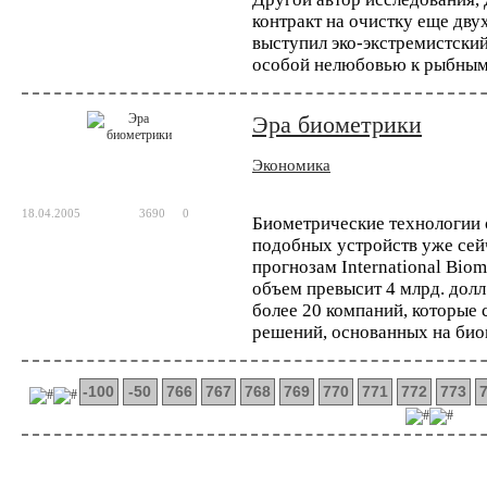
контракт на очистку еще дву
выступил эко-экстремистский
особой нелюбовью к рыбным
Эра биометрики
Экономика
18.04.2005
3690
0
Биометрические технологии 
подобных устройств уже сейча
прогнозам International Biom
объем превысит 4 млрд. долл.
более 20 компаний, которые 
решений, основанных на био
-100
-50
766
767
768
769
770
771
772
773