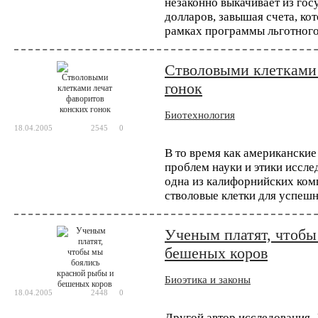
незаконно выкачивает из гос
долларов, завышая счета, ко
Китайские ученые применили технологию 
рамках программы льготного
человека. Их работа, в которой метод CR
вторым исследованием, в котором метод ге
Стволовыми клетками 
гонок
Биотехнология
18.04.2005
2545
0
В то время как американски
проблем науки и этики иссле
одна из калифорнийских ком
стволовые клетки для успеш
Ученым платят, чтобы
бешеных коров
Биоэтика и законы
18.04.2005
2448
0
Другой автор исследования,