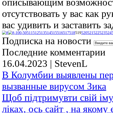
описывающим возможности
отсутствовать у вас как р
вас удивить и заставить з
-100
-50
511
512
513
514
515
516
517
518
519
520
521
522
523
524
Подписка на новости
Последние комментарии
16.04.2023 | StevenL
В Колумбии выявлены пе
вызванные вирусом Зика
Щоб підтримувти свій іму
ліках, ось сайт , на якому 