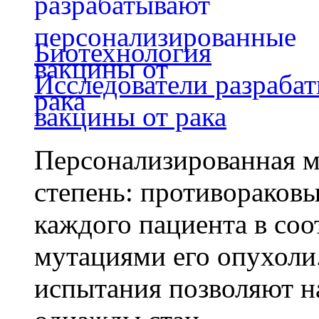
Биотехнология
Исследователи разраба
вакцины от рака
Персонализированная м
степень: противораковы
каждого пациента в со
мутациями его опухоли
испытания позволяют на