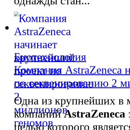
однажды стан...
Биотехнология
Компания AstraZeneca 
по секвенированию 2 м
Одна из крупнейших в 
компаний
AstraZeneca
целью которого являет