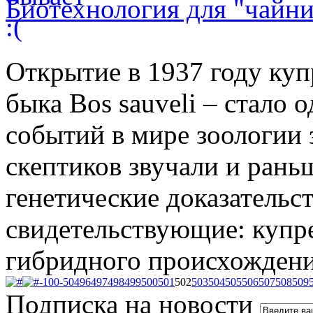
Биотехнология для "чайни
Открытие в 1937 году куп
быка Bos sauveli – стало
событий в мире зоологии 
скептиков звучали и рань
генетические доказательс
свидетельствующие: купр
гибридного происхождени
-100
-50
496
497
498
499
500
501
502
503
504
505
506
507
508
509
Подписка на новости