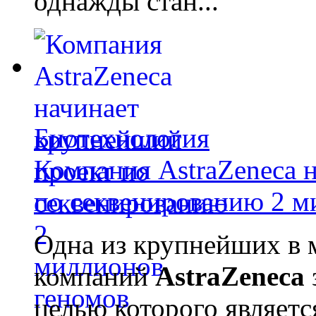
однажды стан...
Биотехнология
Компания AstraZeneca 
по секвенированию 2 м
Одна из крупнейших в 
компаний
AstraZeneca
целью которого являет