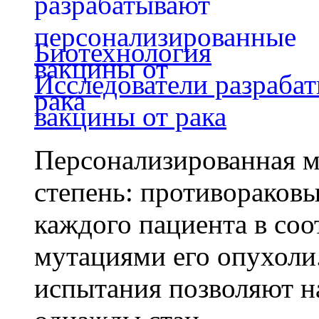
Биотехнология
Исследователи разраба
вакцины от рака
Персонализированная м
степень: противораковы
каждого пациента в со
мутациями его опухоли
испытания позволяют на