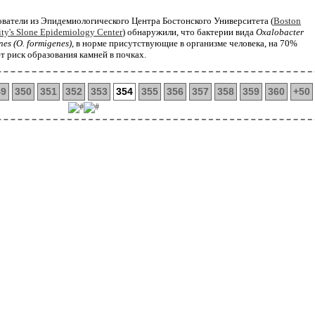
ватели из Эпидемиологического Центра Бостонского Университета (
Boston
ity's Slone Epidemiology Center
) обнаружили, что бактерии вида
Oxalobacter
nes (O. formigenes)
, в норме присутствующие в организме человека, на 70%
 риск образования камней в почках.
49
350
351
352
353
354
355
356
357
358
359
360
+50