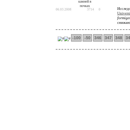
Исследо
06.03.2008
3714
0
Univers
formige
снижают
-100
-50
346
347
348
3