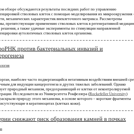
кие ученые применили технологию CRISPR для внедрения мутации устойчивости к ВИЧ в 
ом обзоре обсуждаются результаты последних работ по управлению
ка. Их работа, в которой метод CRISPR использовался на нежизнеспособных эмбрионах, явл
енцировкой стволовых клеток с помощью моделирования их микроокружения 
 исследованием, в котором метод генного...
ти, механических характеристик внеклеточного матрикса. Рассмотрены
мы, препятствующие применению стволовых клеток в регенеративной медицин
 решения, а также удачные эксперименты по стимуляции направленной
енцировки аутологичных стволовых клеток организма.
оРНК против бактериальных инвазий и
ерогенеза
ология
орган, наиболее часто подвергающийся негативным воздействиям внешней ср
чным для индукции канцерогенеза и других тяжелых заболеваний. Однако
вует природный механизм, предохраняющий ее клетки от неконтролируемой
рации. Исследователи из Университета Рокфеллера (
Rockefeller University
)
аскрыли природу этого механизма, в основе которого – короткие фрагменты
исутствующие в кератиноцитах (клетках кожи).
ерии снижают риск образования камней в почках
на