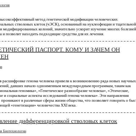
ология
ехнология
высокоэффективный метод генетической модификации человеческих
ледователи разрабатывают персонализирован
нальных стволовых клеток (чЭСК), основанный на нуклеофекции и тщательной
и модифицированных колоний, значительно ускорит изучение многих болезне
цины от рака
а и позволит находить подходящие средства для их лечения.
ализированная медицина возведена в крайнюю степень: противораковые вакцины создаются 
о пациента в соответствии со специфическими мутациями его опухоли. Первые клинически
ния позволяют надеяться, что крайность однажды стан...
ЕТИЧЕСКИЙ ПАСПОРТ. КОМУ И ЗАЧЕМ ОН
ЕН
на
ехнология
пания AstraZeneca начинает крупнейший проек
в расшифровке генома человека привели к возникновению ряда новых научных
венированию 2 миллионов геномов
лений, давших начало одноименным международным программам, таким как
ональная геномика», «Генетическое разнообразие человека», «Этические,
з крупнейших в мире фармацевтических компаний
AstraZeneca
запустила крупный проект, 
е и социальные аспекты исследований генома человека». Эти направления
го является компиляция геномных и медицинских данных, которые будут получены у двух 
 проникают в различные сферы жизни общества, что позволяет говорить о бы
 в течение следующего десят...
ющей «генетизации» человечества XXI века.
вление дифференцировкой стволовых клеток
ехнология
нологию CRISPR можно использовать для созд
я Биотехнологии
ойчивости к ВИЧ