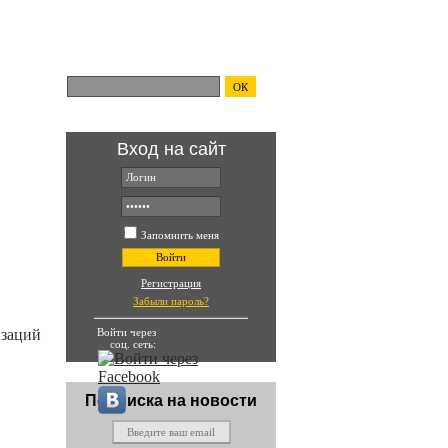
Поиск по сайту:
ОК
Вход на сайт
ть и
Запомнить меня
Войти
Регистрация
Забыли пароль?
Войти через
изаций
соц. сеть:
Подписка на новости
ения РНК