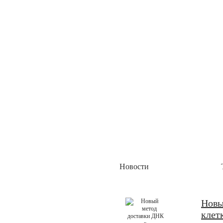
Академия Биотехнологии
Группа компаний Алкор Б
Пока это четыре комплекса: биологически активн
метаболизм с берберином и цейлонской корицей»,
Академия Биотехнологии
Новости
ГК Алкор Био получила Р
диагностики коронавирус
ГК Алкор Био получила регистрационное удостов
Новы
коронавируса SARS-CoV-2 методом ОТ-ПЦР с флуо
клет