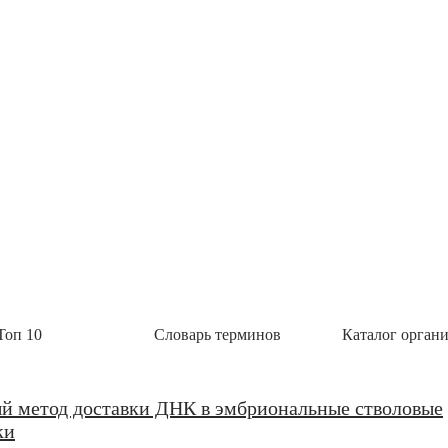
ио начала выпускать БАДы
ые добавки «Полный комплекс витаминов группы В с натуральными экстрактами», «Стройнос
 «Анти эйдж с розмариновой кислотой» и «Комплекс красоты для кожи, в
Топ 10
Словарь терминов
Каталог орган
У Росздравнадзора на набор реагентов для
ной инфекции SARS-CoV-2
ерение Росздравнадзора на свой новый набор реагентов «Интифика SARS-CoV-2» для выявл
й метод доставки ДНК в эмбриональные стволовые
ресцентной детекцией в режиме реального времени.
ки