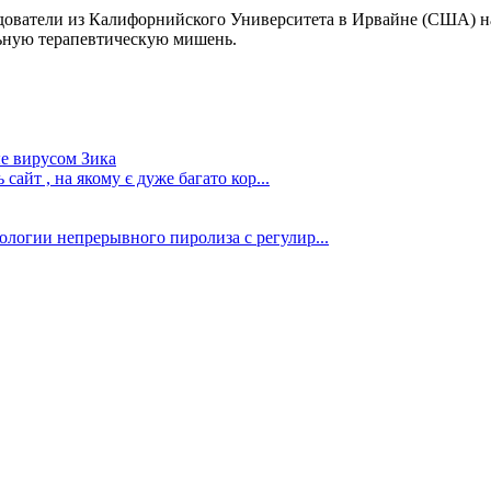
едователи из Калифорнийского Университета в Ирвайне (США) 
льную терапевтическую мишень.
е вирусом Зика
сайт , на якому є дуже багато кор...
ологии непрерывного пиролиза с регулир...