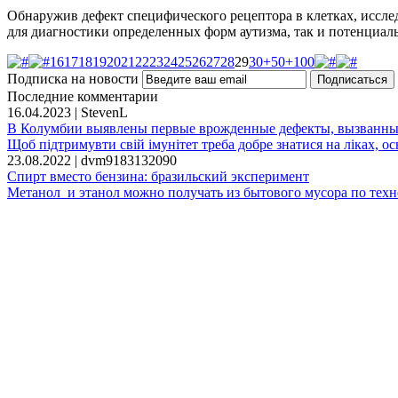
Обнаружив дефект специфического рецептора в клетках, иссл
для диагностики определенных форм аутизма, так и потенциа
16
17
18
19
20
21
22
23
24
25
26
27
28
29
30
+50
+100
Подписка на новости
Последние комментарии
16.04.2023 | StevenL
В Колумбии выявлены первые врожденные дефекты, вызванны
Щоб підтримувти свій імунітет треба добре знатися на ліках, ось 
23.08.2022 | dvm9183132090
Спирт вместо бензина: бразильский эксперимент
Метанол и этанол можно получать из бытового мусора по техн