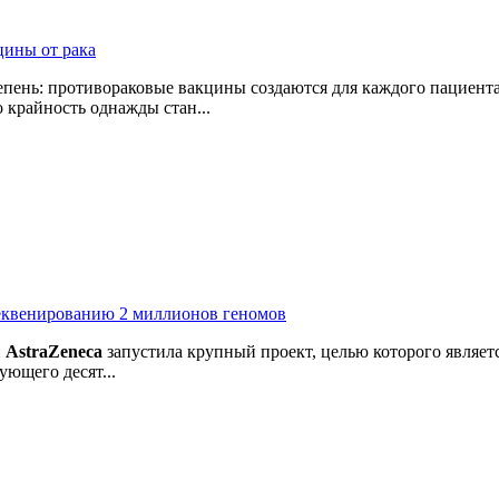
цины от рака
пень: противораковые вакцины создаются для каждого пациента
 крайность однажды стан...
секвенированию 2 миллионов геномов
й
AstraZeneca
запустила крупный проект, целью которого являе
ующего десят...