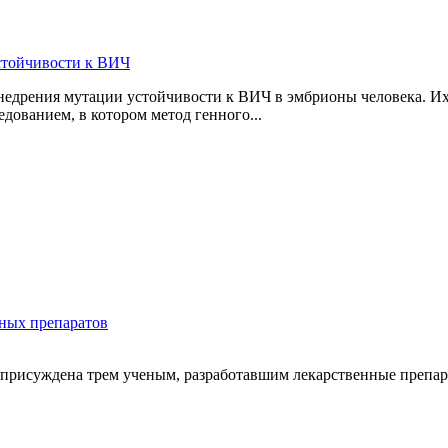
стойчивости к ВИЧ
дрения мутации устойчивости к ВИЧ в эмбрионы человека. Их 
дованием, в котором метод генного...
тных препаратов
ы присуждена трем ученым, разработавшим лекарственные препа