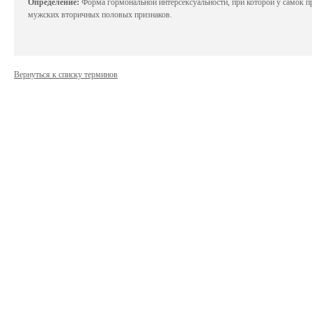
Определение:
Форма гормональной интерсексуальности, при которой у самок 
мужских вторичных половых признаков.
Биотехнология
Исследователи разра
вакцины от рака
Вернуться к списку терминов
Персонализированная медицина возведена 
каждого пациента в соответствии со спец
испытания позволяют надеяться, что крайн
Биотехнология
Компания AstraZeneca
секвенированию 2 ми
Одна из крупнейших в мире фармацевтич
которого является компиляция геномных и
человек в течение следующего десят...
Биотехнология
Технологию CRISPR м
устойчивости к ВИЧ