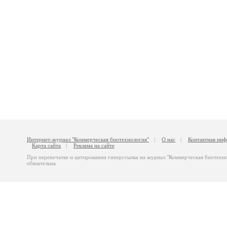
Интернет-журнал "Коммерческая биотехнология"
|
О нас
|
Контактная ин
Карта сайта
|
Реклама на сайте
При перепечатке и цитировании гиперссылка на журнал "Коммерческая биотехн
обязательна