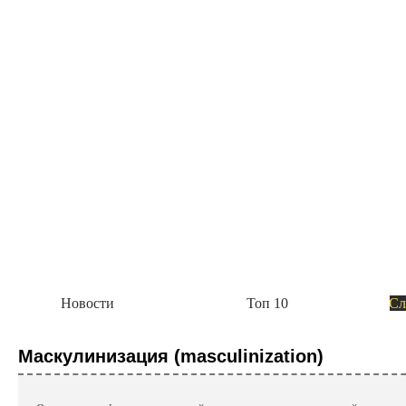
Академия Биотехнологии
Группа компаний Алкор Био начала выпуск
Пока это четыре комплекса: биологически активные добавки «Полный комплекс витам
метаболизм с берберином и цейлонской корицей», «Анти эйдж с розмариновой кислот
Академия Биотехнологии
Новости
Топ 10
Сл
ГК Алкор Био получила РУ Росздравнадзора
диагностики коронавирусной инфекции SAR
Маскулинизация (masculinization)
ГК Алкор Био получила регистрационное удостоверение Росздравнадзора на свой н
коронавируса SARS-CoV-2 методом ОТ-ПЦР с флуоресцентной детекцией в режиме р