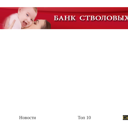
Академия Биотехнологии
Группа компаний Алкор Био начала выпуск
Пока это четыре комплекса: биологически активные добавки «Полный комплекс витам
метаболизм с берберином и цейлонской корицей», «Анти эйдж с розмариновой кислот
Академия Биотехнологии
Новости
Топ 10
Сл
ГК Алкор Био получила РУ Росздравнадзора