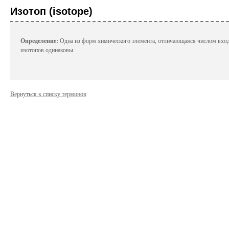
диагностики коронавирусной инфекции SAR
Изотоп (isotope)
ГК Алкор Био получила регистрационное удостоверение Росздравнадзора на свой н
коронавируса SARS-CoV-2 методом ОТ-ПЦР с флуоресцентной детекцией в режиме р
Определение:
Одна из форм химического элемента, отличающаяся числом вход
изотопов одинаковы.
Биотехнология
Исследователи разра
вакцины от рака
Вернуться к списку терминов
Персонализированная медицина возведена 
каждого пациента в соответствии со спец
испытания позволяют надеяться, что крайн
Биотехнология
Компания AstraZeneca
секвенированию 2 ми
Одна из крупнейших в мире фармацевтич
которого является компиляция геномных и
человек в течение следующего десят...