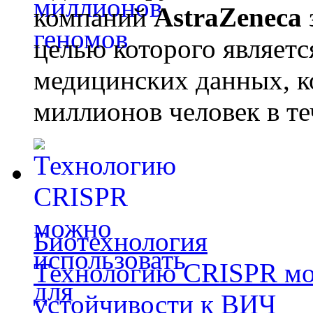
компаний
AstraZeneca
целью которого являет
медицинских данных, к
миллионов человек в те
Биотехнология
Технологию CRISPR мож
устойчивости к ВИЧ