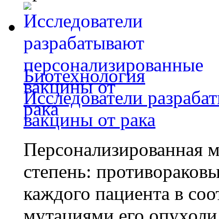
Биотехнология
Исследователи разраба
вакцины от рака
Персонализированная м
степень: противораковы
каждого пациента в со
мутациями его опухоли