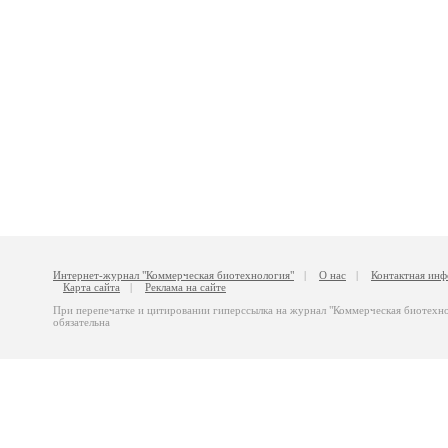
Интернет-журнал "Коммерческая биотехнология"
|
О нас
|
Контактная ин
Карта сайта
|
Реклама на сайте
При перепечатке и цитировании гиперссылка на журнал "Коммерческая биотехн
обязательна