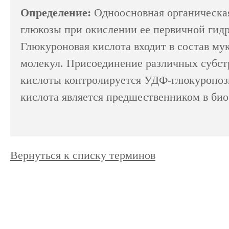
Определение:
Одноосновная органическая
Биотехнология
глюкозы при окислении ее первичной гид
Исследователи разра
Глюкуроновая кислота входит в состав му
вакцины от рака
молекул. Присоединение различных субст
Персонализированная медицина возведена 
каждого пациента в соответствии со спец
кислоты контролируется УДФ-глюкуроноз
испытания позволяют надеяться, что крайн
кислота является предшественником в био
Биотехнология
Компания AstraZeneca
секвенированию 2 ми
Вернуться к списку терминов
Одна из крупнейших в мире фармацевтич
которого является компиляция геномных и
человек в течение следующего десят...
Биотехнология
Технологию CRISPR м
устойчивости к ВИЧ