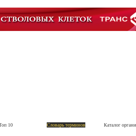
ио начала выпускать БАДы
ые добавки «Полный комплекс витаминов группы В с натуральными экстрактами», «Стройнос
 «Анти эйдж с розмариновой кислотой» и «Комплекс красоты для кожи, в
Топ 10
Словарь терминов
Каталог орган
У Росздравнадзора на набор реагентов для