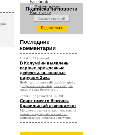
Подписка на новости
ения РНК
ерии
Последние
ные
комментарии
16.04.2023 | StevenL
для
В Колумбии выявлены
е
первые врожденные
дефекты, вызванные
вирусом Зика
Щоб підтримувти свій імунітет треба
добре знатися на ліках, ось сайт , на
якому є дуже багато кор...
23.08.2022 | dvm9183132090
т по
Спирт вместо бензина:
бразильский эксперимент
Метанол и этанол можно получать из
бытового мусора по технологии
целью
непрерывного пиролиза с регулир...
миллионов