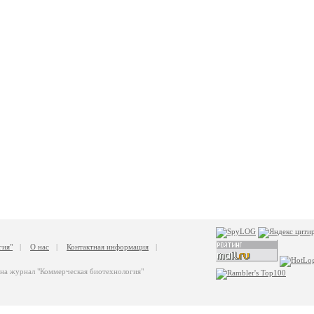
гия"
|
О нас
|
Контактная информация
|
 на журнал "Коммерческая биотехнология"