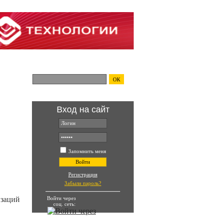
Поиск по сайту:
ОК
Вход на сайт
ть и
Запомнить меня
Войти
Регистрация
Забыли пароль?
Войти через
изаций
соц. сеть: