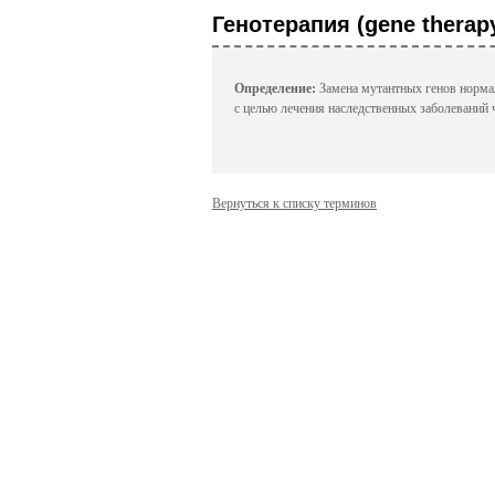
диагностики коронавирус
Генотерапия (gene therap
ГК Алкор Био получила регистрационное удостов
коронавируса SARS-CoV-2 методом ОТ-ПЦР с флуо
Определение:
Замена мутантных генов норма
с целью лечения наследственных заболеваний 
Биот
Исс
вак
Вернуться к списку терминов
Персон
каждог
испыта
Биот
Ком
сек
Одна и
которо
человек