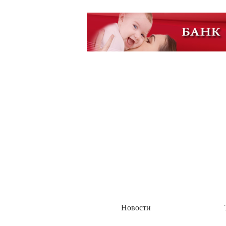
Академия Биотехнологии
Группа компаний Алкор Б
Пока это четыре комплекса: биологически активн
метаболизм с берберином и цейлонской корицей»,
Академия Биотехнологии
Новости
ГК Алкор Био получила Р