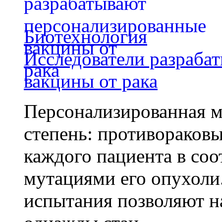
Биотехнология
Исследователи разраба
вакцины от рака
Персонализированная м
степень: противораковы
каждого пациента в со
мутациями его опухоли
испытания позволяют на