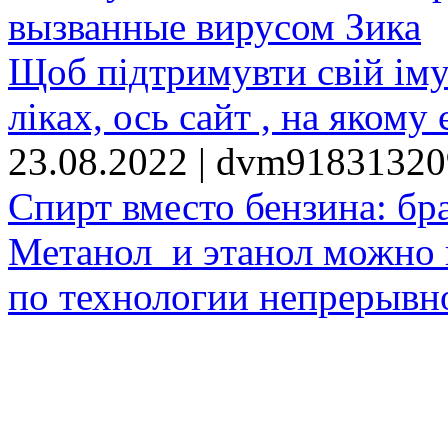
вызванные вирусом Зика
Щоб підтримувти свій іму
ліках, ось сайт , на якому 
23.08.2022 | dvm9183132
Спирт вместо бензина: бр
Метанол и этанол можно 
по технологии непрерывно