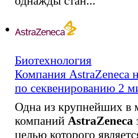
однажды стан...
Биотехнология
Компания AstraZeneca 
по секвенированию 2 м
Одна из крупнейших в 
компаний
AstraZeneca
целью которого являет