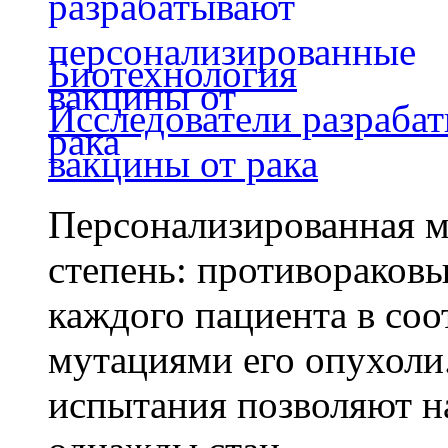
Биотехнология
Исследователи разраба
вакцины от рака
Персонализированная м
степень: противораковы
каждого пациента в со
мутациями его опухоли
испытания позволяют на