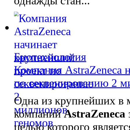
однажды стан...
Биотехнология
Компания AstraZeneca 
по секвенированию 2 м
Одна из крупнейших в 
компаний
AstraZeneca
целью которого являет