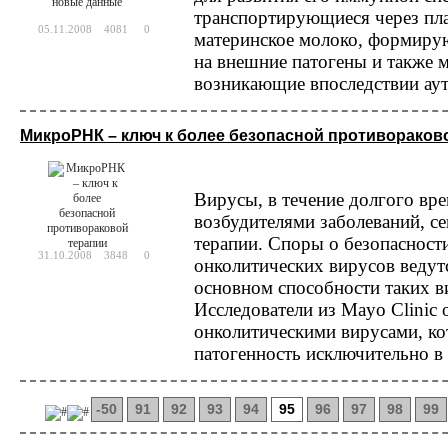
транспортирующиеся через пла
05.11.2008
4081
0
материнское молоко, формиру
на внешние патогены и также м
возникающие впоследствии ау
МикроРНК – ключ к более безопасной противораков
Вирусы, в течение долгого вр
возбудителями заболеваний, с
терапии. Споры о безопасност
31.10.2008
3848
0
онколитических вирусов ведутс
основном способности таких в
Исследователи из Mayo Clinic
онколитическими вирусами, ко
патогенность исключительно в
-50
91
92
93
94
95
96
97
98
99