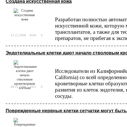
Создана искусственная кожа
Биотехнология
Технологию CRISPR м
Разработан полностью автомат
устойчивости к ВИЧ
искусственной кожи, которую 
Китайские ученые применили технологию 
трансплантатов, а также для т
человека. Их работа, в которой метод CR
12.12.2008
4184
0
препаратов, не прибегая к экс
вторым исследованием, в котором метод ге
Эндотелиальные клетки дают начало стволовым кр
Исследователи из Калифорнийск
California) со всей определенн
кроветворные клетки образуют
08.12.2008
3431
0
развития из клеток эндотелия
сосуды.
Поврежденные нервные клетки сетчатки могут быт