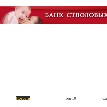
Академия Биотехнологии
Группа компаний Алкор Био начала выпуск
Пока это четыре комплекса: биологически активные добавки «Полный комплекс витам
метаболизм с берберином и цейлонской корицей», «Анти эйдж с розмариновой кислот
Академия Биотехнологии
Новости
Топ 10
Сл
ГК Алкор Био получила РУ Росздравнадзора