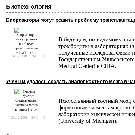
диагностики коронавирусной инфекции SAR
Биотехнология
ГК Алкор Био получила регистрационное удостоверение Росздравнадзора на свой н
коронавируса SARS-CoV-2 методом ОТ-ПЦР с флуоресцентной детекцией в режиме р
Биореакторы могут решить проблему трансплантац
В будущем, по-видимому, стан
Биотехнология
тромбоциты в лабораториях
in
Исследователи разра
полученные исследователями 
вакцины от рака
28.12.2008
3609
0
Государственном Университете 
Персонализированная медицина возведена 
Medical Center) в США.
каждого пациента в соответствии со спец
испытания позволяют надеяться, что крайн
Ученым удалось создать аналог костного мозга в ч
Биотехнология
Компания AstraZeneca
Искусственный костный мозг, 
секвенированию 2 ми
форменным элементам крови, б
лаборатории химической инже
Одна из крупнейших в мире фармацевтич
23.12.2008
3440
0
которого является компиляция геномных и
(University of Michigan).
человек в течение следующего десят...