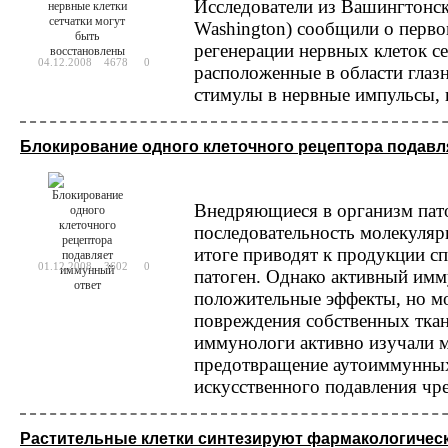
Исследователи из Вашингтонско
Washington) сообщили о перв
регенерации нервных клеток с
04.12.2008
4678
0
расположенные в области глаз
стимулы в нервные импульсы, п
Блокирование одного клеточного рецептора подав
Внедряющиеся в организм па
последовательность молекуляр
итоге приводят к продукции с
01.12.2008
3602
0
патоген. Однако активный имм
положительные эффекты, но м
повреждения собственных ткан
иммунологи активно изучали м
предотвращение аутоиммунных
искусственного подавления чр
Растительные клетки синтезируют фармакологичес