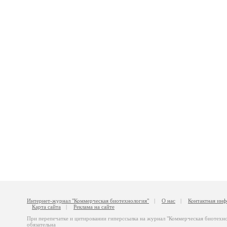
Интернет-журнал "Коммерческая биотехнология"
|
О нас
|
Контактная ин
Карта сайта
|
Реклама на сайте
При перепечатке и цитировании гиперссылка на журнал "Коммерческая биотехн
обязательна