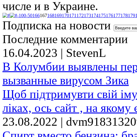
числе и в Украине.
-100
-50
166
167
168
169
170
171
172
173
174
175
176
177
178
179
Подписка на новости
Последние комментарии
16.04.2023 | StevenL
В Колумбии выявлены пе
вызванные вирусом Зика
Щоб підтримувти свій іму
ліках, ось сайт , на якому 
23.08.2022 | dvm9183132
Спирт вместо бензина: бр