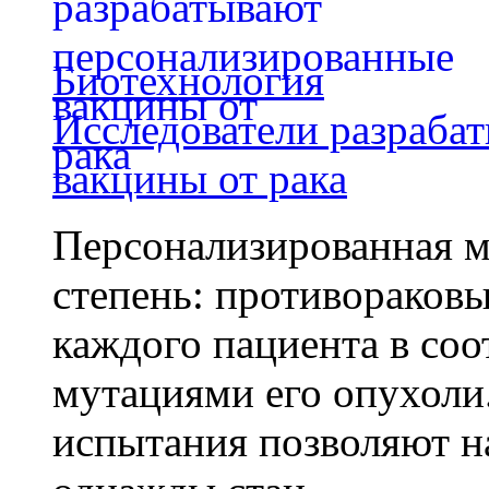
Биотехнология
Исследователи разраба
вакцины от рака
Персонализированная м
степень: противораковы
каждого пациента в со
мутациями его опухоли
испытания позволяют на