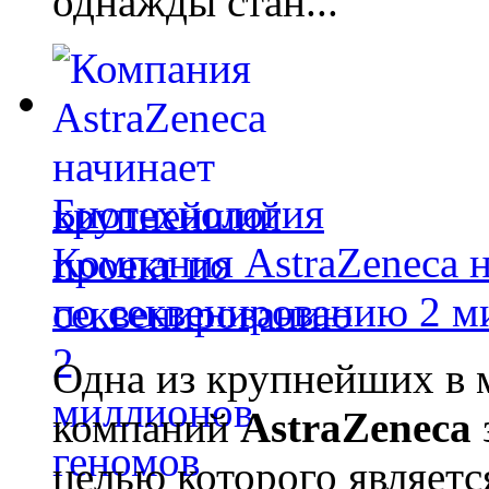
однажды стан...
Биотехнология
Компания AstraZeneca 
по секвенированию 2 м
Одна из крупнейших в 
компаний
AstraZeneca
целью которого являет