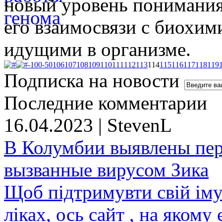
новый уровень понимания
его взаимосвязи с биохи
идущими в организме.
-100
-50
106
107
108
109
110
111
112
113
114
115
116
117
118
119
Подписка на новости
Последние комментарии
16.04.2023 | StevenL
В Колумбии выявлены пе
вызванные вирусом Зика
Щоб підтримувти свій іму
ліках, ось сайт , на якому 