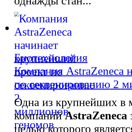
однажды стан...
Биотехнология
Компания AstraZeneca 
по секвенированию 2 м
Одна из крупнейших в 
компаний
AstraZeneca
целью которого являет