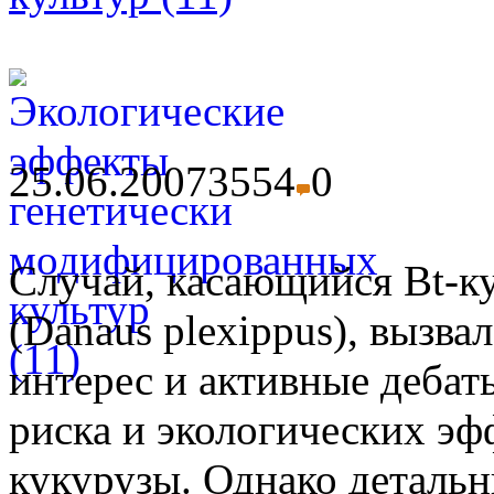
25.06.2007
3554
0
Случай, касающийся Bt-к
(Danaus plexippus), вызв
интерес и активные дебат
риска и экологических эф
кукурузы. Однако детальн