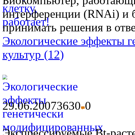
Биокомпьютер, работающи
интерференции (RNAi) и б
принимать решения в отве
Экологические эффекты 
культур (12)
29.06.2007
3630
0
Экспрессируемые Bt-раст