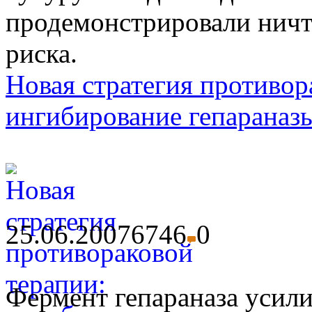
продемонстрировали нич
риска.
Новая стратегия противор
ингибирование гепараназ
25.06.2007
6746
0
Фермент гепараназа усили