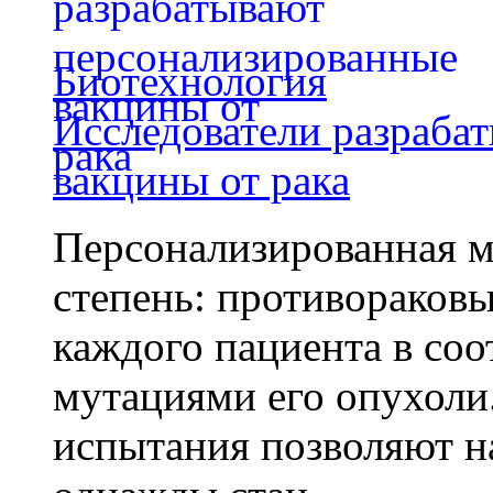
Биотехнология
Исследователи разраба
вакцины от рака
Персонализированная м
степень: противораковы
каждого пациента в со
мутациями его опухоли
испытания позволяют на