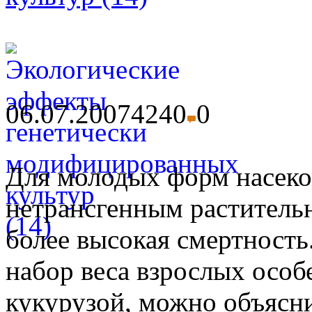
06.07.2007
4240
0
Для молодых форм насек
нетрансгенным раститель
более высокая смертность
набор веса взрослых особ
кукурузой, можно объясни