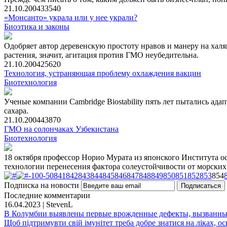
21.10.2004
3354
0
«Монсанто» украла или у нее украли?
Биоэтика и законы
Одобряет автор деревенскую простоту нравов и манеру на хал
растения, значит, агитация против ГМО неубедительна.
21.10.2004
2562
0
Технология, устраняющая проблему охлаждения вакцин
Биотехнология
Ученые компании Cambridge Biostability пять лет пытались ад
сахара.
21.10.2004
4387
0
ГМО на солончаках Узбекистана
Биотехнология
18 октября профессор Норио Мурата из японского Института о
технологии перенесения фактора солеустойчивости от морских
-100
-50
841
842
843
844
845
846
847
848
849
850
851
852
853
854
Подписка на новости
Последние комментарии
16.04.2023 | StevenL
В Колумбии выявлены первые врожденные дефекты, вызванны
Щоб підтримувти свій імунітет треба добре знатися на ліках, ось 