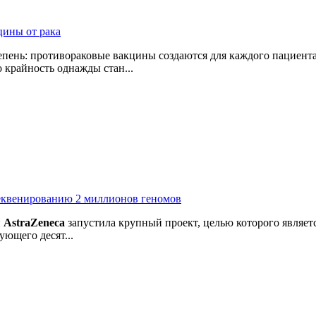
цины от рака
пень: противораковые вакцины создаются для каждого пациента
 крайность однажды стан...
секвенированию 2 миллионов геномов
й
AstraZeneca
запустила крупный проект, целью которого являе
ующего десят...