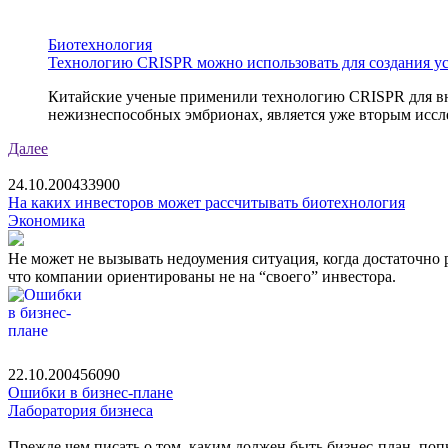
Биотехнология
Технологию CRISPR можно использовать для создания у
Китайские ученые применили технологию CRISPR для вне
нежизнеспособных эмбрионах, является уже вторым иссле
Далее
24.10.2004
3390
0
На каких инвесторов может рассчитывать биотехнология
Экономика
Не может не вызывать недоумения ситуация, когда достаточно
что компании ориентированы не на “своего” инвестора.
22.10.2004
5609
0
Ошибки в бизнес-плане
Лаборатория бизнеса
Прежде чем писать о том, каким должен быть бизнес-план, попы