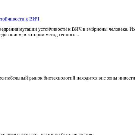
стойчивости к ВИЧ
дрения мутации устойчивости к ВИЧ в эмбрионы человека. Их 
дованием, в котором метод генного...
 рентабельный рынок биотехнологий находится вне зоны инвести
таемся рассказать, каким он быть не должен.