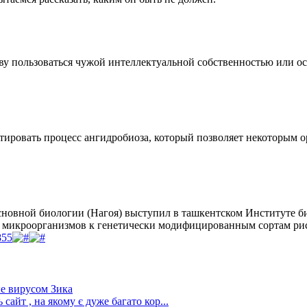
яву пользоваться чужой интеллектуальной собственностью или о
аптировать процесс ангидробиоза, который позволяет некоторым
сновной биологии (Нагоя) выступил в ташкентском Институте б
 микроорганизмов к генетически модифицированным сортам риса
855
е вирусом Зика
сайт , на якому є дуже багато кор...