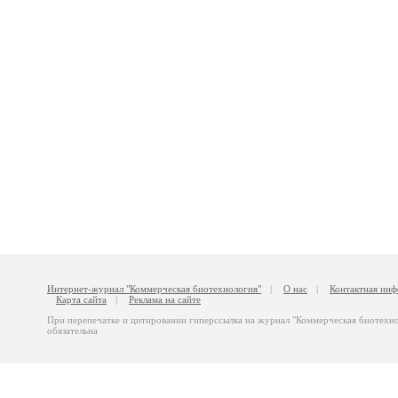
Интернет-журнал "Коммерческая биотехнология"
|
О нас
|
Контактная ин
Карта сайта
|
Реклама на сайте
При перепечатке и цитировании гиперссылка на журнал "Коммерческая биотехн
обязательна