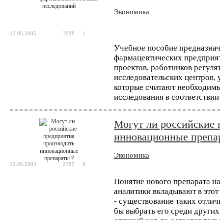
Экономика
Китайские ученые применили технологию 
человека. Их работа, в которой метод CR
вторым исследованием, в котором метод ге
12.05.2005
3999
1
Учебное пособие предназнач
фармацевтических предприят
проектов, работников регуля
исследовательских центров, 
которые считают необходим
исследования в соответстви
Могут ли российские 
инновационные препа
Экономика
12.05.2005
2385
0
Понятие нового препарата на
аналитики вкладывают в этот
- существование таких отлич
бы выбрать его среди других