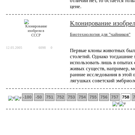
отличий нет, то остается тол
цене.
Клонирование изобре
Биотехнология для "чайников"
12.05.2005
6098
0
Первые клоны животных были
столетий. Однако тогдашние
использовать лишь в опытах
живых существ, например, м
ранние исследования в этой 
лягушках советский эмбриол
-100
-50
751
752
753
754
755
756
757
758