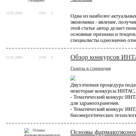
13.05.2005
3331
0
Одна из наиболее актуальны
Биотехнология
экономики - явление, получи
Исследователи разра
этой статье автор делает по
вакцины от рака
основные признаки и тенденц
Персонализированная медицина возведена 
специалисты однозначно отн
каждого пациента в соответствии со спец
испытания позволяют надеяться, что крайн
Обзор конкурсов ИНТ
13.05.2005
2269
0
Гранты и стипендии
Биотехнология
Компания AstraZeneca
секвенированию 2 ми
Двухэтапная процедура пода
некоторые конкурсы ИНТАС, к
Одна из крупнейших в мире фармацевтич
которого является компиляция геномных и
- Тематический конкурс ИНТ
человек в течение следующего десят...
для здравоохранения.
- Тематический конкурс ИНТ
биоэнергетических технологи
Биотехнология
Технологию CRISPR м
Основы фармакоэконо
устойчивости к ВИЧ