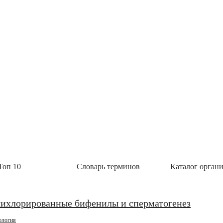
ио начала выпускать БАДы
ые добавки «Полный комплекс витаминов группы В с натуральными экстрактами», «Стройнос
 «Анти эйдж с розмариновой кислотой» и «Комплекс красоты для кожи, в
Топ 10
Словарь терминов
Каталог орган
У Росздравнадзора на набор реагентов для
ной инфекции SARS-CoV-2
ерение Росздравнадзора на свой новый набор реагентов «Интифика SARS-CoV-2» для выявл
лихлорированные бифенилы и сперматогенез
ресцентной детекцией в режиме реального времени.
ология