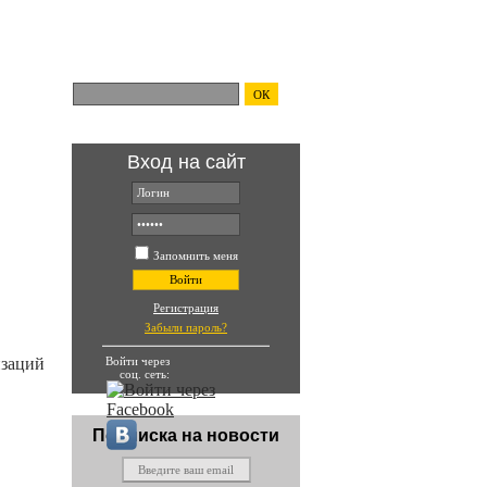
Поиск по сайту:
ОК
Вход на сайт
ть и
Запомнить меня
Войти
Регистрация
Забыли пароль?
Войти через
изаций
соц. сеть:
Подписка на новости
ения РНК