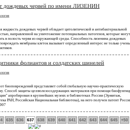
т дождевых червей по имени ЛИЗЕНИН
кие ученые применили технологию CRISPR для внедрения мутации устойчивости к ВИЧ в 
ка. Их работа, в которой метод CRISPR использовался на нежизнеспособных эмбрионах, явл
ология
 исследованием, в котором метод генного...
я жидкость дождевых червей обладает цитолитической и антибактериальной
стью, направленной на уничтожение потенциальных патогенов, которые могу
ать в полость червя из окружающей среды. Способность лизенина дождевых
повреждать мембраны клеток вызывает определенный интерес не только учены
актиков.
щитники фолиантов и солдатских шинелей
ология
 от биоповреждений представляет собой глобальную научно-практическую
му. Способ защиты целлюлозосодержащих материалов при помощи биофунгиц
цин" апробирован в крупнейших музеях и библиотеках России (Эрмитаж,
ека РАН, Российская Национальная библиотека), на него получен патент Росси
007
34
635
636
637
638
639
640
641
642
643
644
645
+50