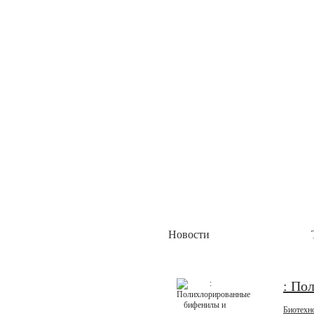
Академия Биотехнологии
Группа компаний Алкор Б
Пока это четыре комплекса: биологически активн
метаболизм с берберином и цейлонской корицей»,
Академия Биотехнологии
Новости
ГК Алкор Био получила Р
диагностики коронавирус
ГК Алкор Био получила регистрационное удостов
: По
коронавируса SARS-CoV-2 методом ОТ-ПЦР с флуо
Биотехн