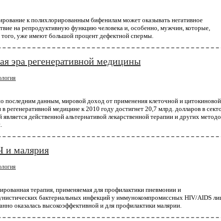
ирование к полихлорированным бифенилам может оказывать негативное
ехнология
твие на репродуктивную функцию человека и, особенно, мужчин, которые,
 того, уже имеют большой процент дефектной спермы.
ледователи разрабатывают персонализирован
цины от рака
вая эра регенеративной медицины
ализированная медицина возведена в крайнюю степень: противораковые вакцины создаются 
о пациента в соответствии со специфическими мутациями его опухоли. Первые клинически
ния позволяют надеяться, что крайность однажды стан...
ология
но последним данным, мировой доход от применения клеточной и цитокиновой
 в регенеративной медицине к 2010 году достигнет 20,7 млрд. долларов в сект
ехнология
 является действенной альтернативой лекарственной терапии и других методо
пания AstraZeneca начинает крупнейший проек
.
венированию 2 миллионов геномов
Ч и малярия
з крупнейших в мире фармацевтических компаний
AstraZeneca
запустила крупный проект, 
го является компиляция геномных и медицинских данных, которые будут получены у двух 
 в течение следующего десят...
ология
ированная терапия, применяемая для профилактики пневмонии и
ехнология
унистических бактериальных инфекций у иммунокомпромиссных HIV/AIDS ли
нно оказалась высокоэффективной и для профилактики малярии.
нологию CRISPR можно использовать для созд
ойчивости к ВИЧ