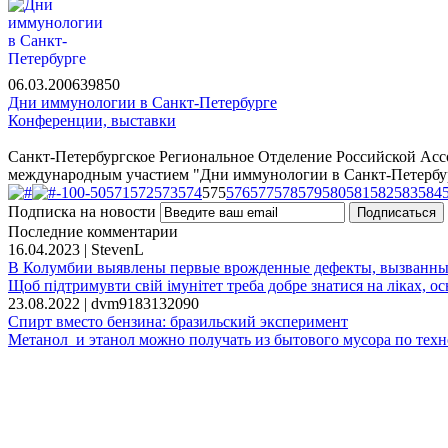
06.03.2006
3985
0
Дни иммунологии в Санкт-Петербурге
Конференции, выставки
Санкт-Петербургское Региональное Отделение Российской Ас
международным участием "Дни иммунологии в Санкт-Петербурге
-100
-50
571
572
573
574
575
576
577
578
579
580
581
582
583
584
Подписка на новости
Последние комментарии
16.04.2023 | StevenL
В Колумбии выявлены первые врожденные дефекты, вызванны
Щоб підтримувти свій імунітет треба добре знатися на ліках, ось 
23.08.2022 | dvm9183132090
Спирт вместо бензина: бразильский эксперимент
Метанол и этанол можно получать из бытового мусора по техн