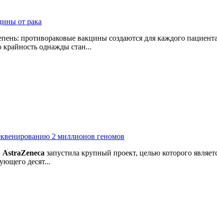
цины от рака
пень: противораковые вакцины создаются для каждого пациента
 крайность однажды стан...
секвенированию 2 миллионов геномов
й
AstraZeneca
запустила крупный проект, целью которого являе
ующего десят...