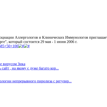
социации Аллергологов и Клинических Иммунологов приглашает
", который состоится 29 мая - 1 июня 2006 г.
585
+50
+100
е вирусом Зика
сайт , на якому є дуже багато кор...
ологии непрерывного пиролиза с регулир...