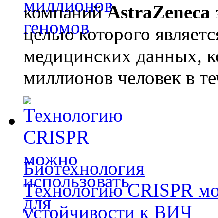
компаний
AstraZeneca
целью которого являет
медицинских данных, к
миллионов человек в те
Биотехнология
Технологию CRISPR мож
устойчивости к ВИЧ