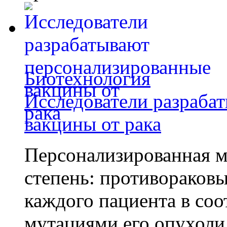
Биотехнология
Исследователи разраба
вакцины от рака
Персонализированная м
степень: противораковы
каждого пациента в со
мутациями его опухоли