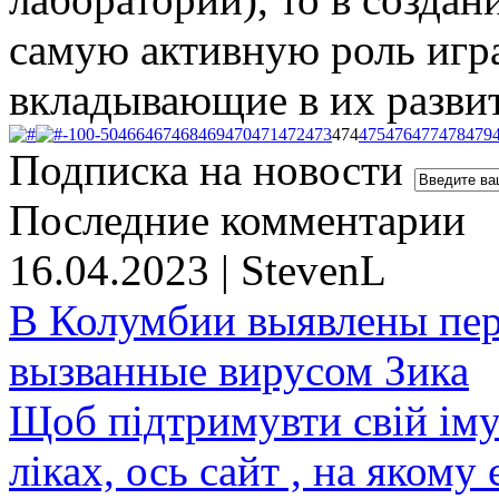
самую активную роль игра
вкладывающие в их развит
-100
-50
466
467
468
469
470
471
472
473
474
475
476
477
478
479
Подписка на новости
Последние комментарии
16.04.2023 | StevenL
В Колумбии выявлены пе
вызванные вирусом Зика
Щоб підтримувти свій іму
ліках, ось сайт , на якому 