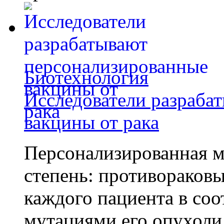
Биотехнология
Исследователи разраба
вакцины от рака
Персонализированная м
степень: противораковы
каждого пациента в со
мутациями его опухоли