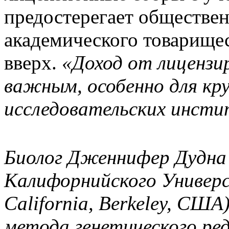
предостерегает обществен
академического товарищес
вверх.
«Доход от лицензи
важным, особенно для кру
исследовательских инст
Биолог Дженнифер Дудна (
Калифорнийского Универси
California, Berkeley, США
метода генетического ре